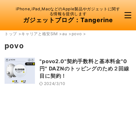
iPhone,iPad,MacなどのApple製品やガジェットに関す
る情報を提供します
ガジェットブログ：Tangerine
トップ
>
キャリアと格安SIM
>
au
>
povo
>
povo
"povo2.0"契約手数料と基本料金"0
円" DAZNのトッピングのため２回線
目に契約！
2024/3/10